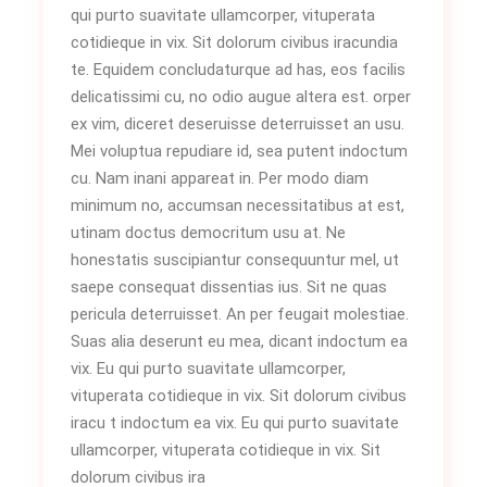
qui purto suavitate ullamcorper, vituperata
cotidieque in vix. Sit dolorum civibus iracundia
te. Equidem concludaturque ad has, eos facilis
delicatissimi cu, no odio augue altera est. orper
ex vim, diceret deseruisse deterruisset an usu.
Mei voluptua repudiare id, sea putent indoctum
cu. Nam inani appareat in. Per modo diam
minimum no, accumsan necessitatibus at est,
utinam doctus democritum usu at. Ne
honestatis suscipiantur consequuntur mel, ut
saepe consequat dissentias ius. Sit ne quas
pericula deterruisset. An per feugait molestiae.
Suas alia deserunt eu mea, dicant indoctum ea
vix. Eu qui purto suavitate ullamcorper,
vituperata cotidieque in vix. Sit dolorum civibus
iracu t indoctum ea vix. Eu qui purto suavitate
ullamcorper, vituperata cotidieque in vix. Sit
dolorum civibus ira