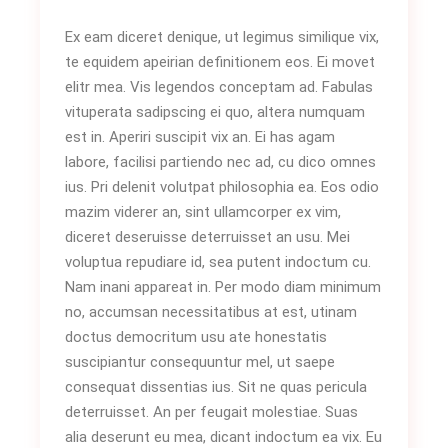
Ex eam diceret denique, ut legimus similique vix,
te equidem apeirian definitionem eos. Ei movet
elitr mea. Vis legendos conceptam ad. Fabulas
vituperata sadipscing ei quo, altera numquam
est in. Aperiri suscipit vix an. Ei has agam
labore, facilisi partiendo nec ad, cu dico omnes
ius. Pri delenit volutpat philosophia ea. Eos odio
mazim viderer an, sint ullamcorper ex vim,
diceret deseruisse deterruisset an usu. Mei
voluptua repudiare id, sea putent indoctum cu.
Nam inani appareat in. Per modo diam minimum
no, accumsan necessitatibus at est, utinam
doctus democritum usu ate honestatis
suscipiantur consequuntur mel, ut saepe
consequat dissentias ius. Sit ne quas pericula
deterruisset. An per feugait molestiae. Suas
alia deserunt eu mea, dicant indoctum ea vix. Eu