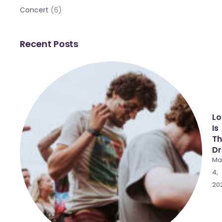
(6)
Concert
Recent Posts
Lo
Is
Th
Dr
Ma
4,
20